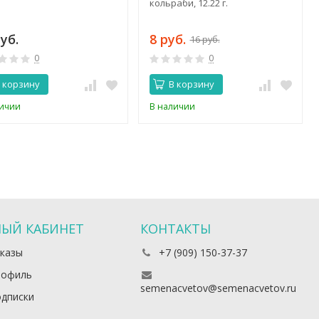
кольраби, 12.22 г.
уб.
8 руб.
16 руб.
0
0
 корзину
В корзину
личии
В наличии
ЫЙ КАБИНЕТ
КОНТАКТЫ
казы
+7 (909) 150-37-37
рофиль
semenacvetov@semenacvetov.ru
дписки