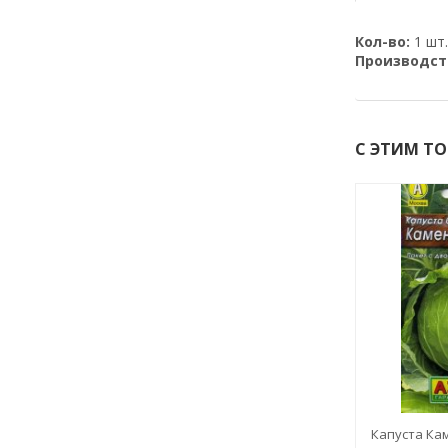
Кол-во:
1 шт.
Производст
С ЭТИМ Т
-50%
йское чудо
Салат Анапчанин
Капуста Кам