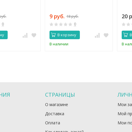
9 руб.
20 р
руб.
18 руб.
0
0
ну
В корзину
В
В наличии
В на
НИЯ
СТРАНИЦЫ
ЛИЧН
О магазине
Мои за
Доставка
Мой п
Оплата
Мои по
Как сделать заказ?