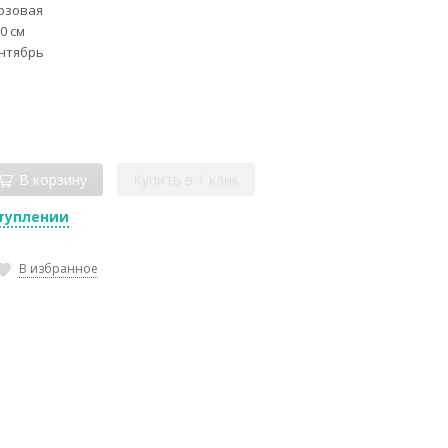
озовая
0 см
нтябрь
В корзину
Купить в 1 клик
туплении
В избранное