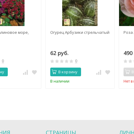
линовое море,
Огурец Арбузики стрельчатый
Роза
62 руб.
490 
0
0
ну
В корзину
В
В наличии
Нет в
НИЯ
СТРАНИЦЫ
ЛИЧН