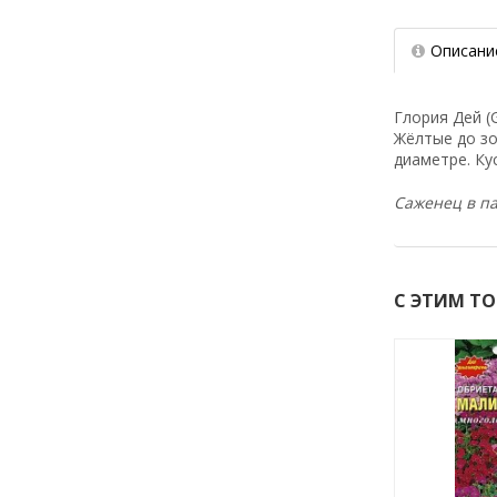
Описани
Глория Дей (
Жёлтые до зо
диаметре. Ку
Саженец в па
С ЭТИМ Т