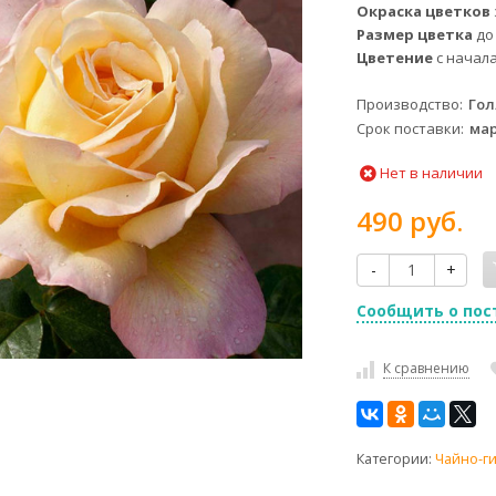
Окраска цветков
Размер цветка
до
Цветение
с начал
Производство
Го
Срок поставки
мар
Нет в наличии
490 руб.
-
+
Сообщить о пос
К сравнению
Категории:
Чайно-г