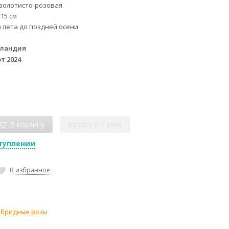
золотисто-розовая
 15 см
а лета до поздней осени
лландия
т 2024
В корзину
Купить в 1 клик
туплении
В избранное
ибридные розы