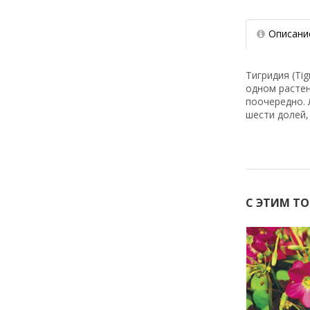
Описани
Тигридия (Ti
одном растен
поочередно. 
шести долей, 
С ЭТИМ Т