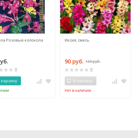
ела Розовые колокола
Иксия, смесь
уб.
90 руб.
130 руб.
0
0
 корзину
В корзину
личии
Нет в наличии