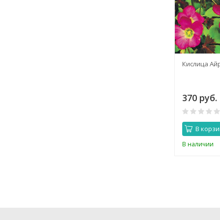
Анемона Санта Бриджит
Кислица Ай
венечная
160 руб.
370 руб.
0
В корзину
В корзи
Нет в наличии
В наличии