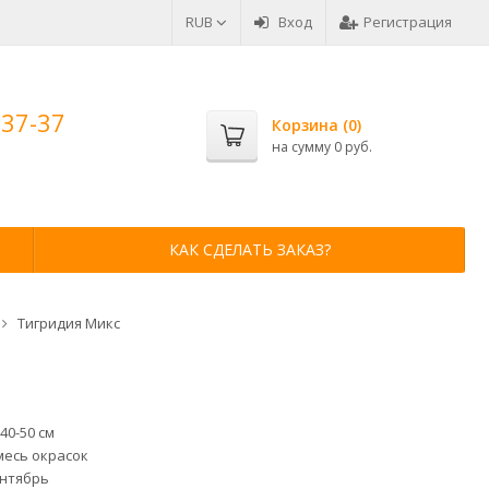
RUB
Вход
Регистрация
-37-37
Корзина (
0
)
на сумму
0 руб.
КАК СДЕЛАТЬ ЗАКАЗ?
Тигридия Микс
40-50 см
месь окрасок
нтябрь