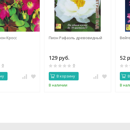
рон Кросс
Пион Рафаэль древовидный
Вейг
129 руб.
52 р
0
0
ну
В корзину
В
В наличии
В на