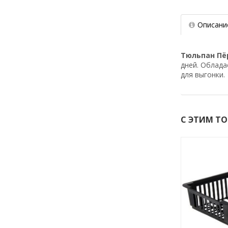
Описани
Тюльпан Пё
дней. Облада
для выгонки.
С ЭТИМ Т
-25%