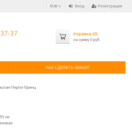
RUB
Вход
Регистрация
-37-37
Корзина (
0
)
на сумму
0 руб.
КАК СДЕЛАТЬ ЗАКАЗ?
льпан Перпл Принц
я
55 см
иловая