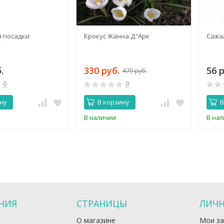
я посадки
Крокус Жанна Д"Арк
Сажал
х
.
330 руб.
56 р
470 руб.
0
0
ну
В корзину
В
В наличии
В на
НИЯ
СТРАНИЦЫ
ЛИЧН
О магазине
Мои за