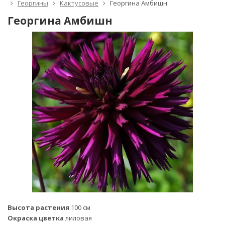
Георгины
Кактусовые
Георгина Амбишн
Георгина Амбишн
Высота растения
100 см
Окраска цветка
лиловая